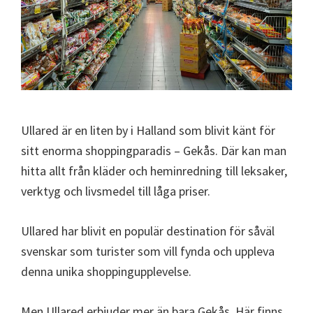
Ullared är en liten by i Halland som blivit känt för
sitt enorma shoppingparadis – Gekås. Där kan man
hitta allt från kläder och heminredning till leksaker,
verktyg och livsmedel till låga priser.
Ullared har blivit en populär destination för såväl
svenskar som turister som vill fynda och uppleva
denna unika shoppingupplevelse.
Men Ullared erbjuder mer än bara Gekås. Här finns