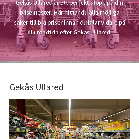
Gekås Ullared är ett perfekt stopp på din
bilsemester. Här hittar du alla möjliga
saker till bra priser innan du bilar vidare på
din roadtrip efter Gekås Ullared.
Gekås Ullared