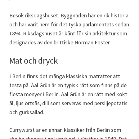
Besök riksdagshuset. Byggnaden har en rik historia
och har varit hem för det tyska parlamentets sedan
1894. Riksdagshuset är känt för sin arkitektur som
designades av den brittiske Norman Foster.
Mat och dryck
I Berlin finns det många klassiska maträtter att
testa på. Aal Grün är en typisk rätt som finns på de
flesta menyer i Berlin. Aal Grün är en rätt med kokt
ål, ljus örtsås, dill som serveras med persiljepotatis
och gurksallad.
Currywürst är en annan klassiker från Berlin som
ska ha skapats i en korvkiosk i Västberlin 1949. Det