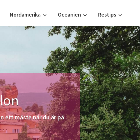
Nordamerika
Oceanien
Restips
llon
an ett måste när du är på