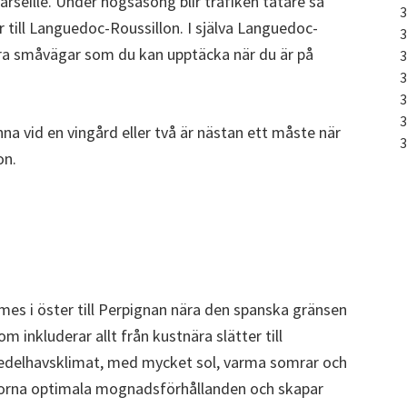
rseille. Under högsäsong blir trafiken tätare så
r till Languedoc-Roussillon. I själva Languedoc-
ra småvägar som du kan upptäcka när du är på
nna vid en vingård eller två är nästan ett måste när
on.
mes i öster till Perpignan nära den spanska gränsen
om inkluderar allt från kustnära slätter till
edelhavsklimat, med mycket sol, varma somrar och
uvorna optimala mognadsförhållanden och skapar