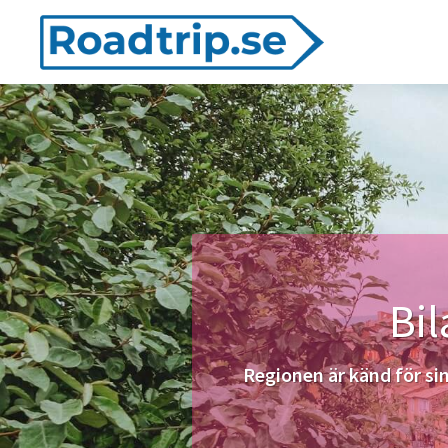
Hoppa
Hoppa
Hoppa
till
till
till
huvudnavigering
huvudinnehåll
det
Roadtrip
primära
sidofältet
Bil
Regionen är känd för sin