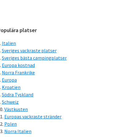
Primärt
opulära platser
sidofält
Italien
Sveriges vackraste platser
Sveriges bästa campingplatser
Europa kostnad
Norra Frankrike
Europa
Kroatien
Södra Tyskland
Schweiz
Västkusten
Europas vackraste stränder
Polen
Norra Italien