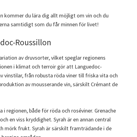
on kommer du lära dig allt möjligt om vin och du
a samtidigt som du får minnen för livet!
edoc-Roussillon
riation av druvsorter, vilket speglar regionens
ionen i klimat och terroir gör att Languedoc-
vinstilar, från robusta röda viner till friska vita och
 produktion av mousserande vin, särskilt Crémant de
 i regionen, både för röda och roséviner. Grenache
och en viss kryddighet. Syrah är en annan central
h mörk frukt. Syrah är särskilt framträdande i de