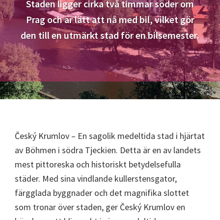
Staden ligger cirka två timmar söder om
Prag och är lätt att nå med bil, vilket gör
den till en utmärkt stad för en bilsemester.
Český Krumlov – En sagolik medeltida stad i hjärtat
av Böhmen i södra Tjeckien. Detta är en av landets
mest pittoreska och historiskt betydelsefulla
städer. Med sina vindlande kullerstensgator,
färgglada byggnader och det magnifika slottet
som tronar över staden, ger Český Krumlov en