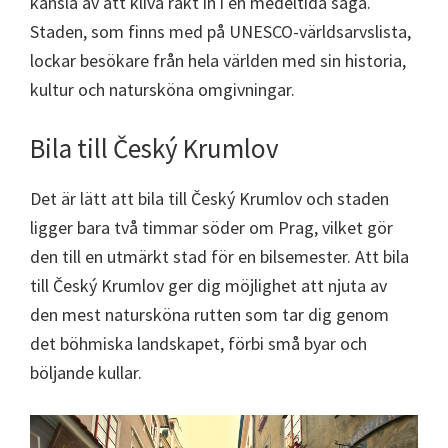
känsla av att kliva rakt in i en medeltida saga.
Staden, som finns med på UNESCO-världsarvslista,
lockar besökare från hela världen med sin historia,
kultur och natursköna omgivningar.
Bila till Český Krumlov
Det är lätt att bila till Český Krumlov och staden
ligger bara två timmar söder om Prag, vilket gör
den till en utmärkt stad för en bilsemester. Att bila
till Český Krumlov ger dig möjlighet att njuta av
den mest natursköna rutten som tar dig genom
det böhmiska landskapet, förbi små byar och
böljande kullar.