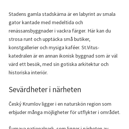
Stadens gamla stadskärna är en labyrint av smala
gator kantade med medeltida och
renässansbyggnader i vackra färger. Här kan du
strosa runt och upptäcka små butiker,
konstgallerier och mysiga kaféer. St.Vitus-
katedralen är en annan ikonisk byggnad som är väl
värd ett besök, med sin gotiska arkitektur och
historiska interiör.
Sevärdheter i närheten
Český Krumlov ligger i en naturskön region som
erbjuder många möjligheter för utflykter i området.
Šumava nationalpark, som ligger i närheten av