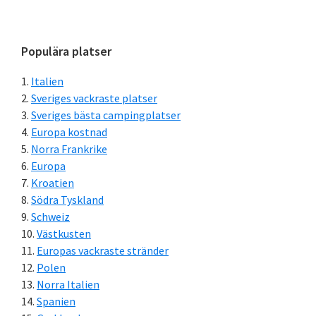
Primärt
Populära platser
sidofält
Italien
Sveriges vackraste platser
Sveriges bästa campingplatser
Europa kostnad
Norra Frankrike
Europa
Kroatien
Södra Tyskland
Schweiz
Västkusten
Europas vackraste stränder
Polen
Norra Italien
Spanien