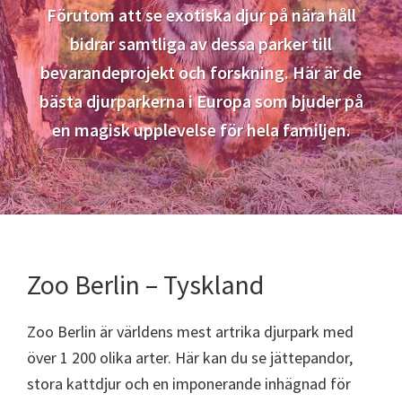
Förutom att se exotiska djur på nära håll
bidrar samtliga av dessa parker till
bevarandeprojekt och forskning. Här är de
bästa djurparkerna i Europa som bjuder på
en magisk upplevelse för hela familjen.
Zoo Berlin – Tyskland
Zoo Berlin är världens mest artrika djurpark med
över 1 200 olika arter. Här kan du se jättepandor,
stora kattdjur och en imponerande inhägnad för