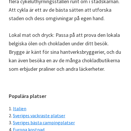
flera cykeluthyrningsställen runt om i stadskärnan.
Att cykla är ett av de bästa sätten att utforska
staden och dess omgivningar på egen hand.
Lokal mat och dryck: Passa på att prova den lokala
belgiska ölen och chokladen under ditt besök.
Brygge är känt för sina hantverksbryggerier, och du
kan även besöka en av de många chokladbutikerna
som erbjuder praliner och andra läckerheter.
Primärt
Populära platser
sidofält
Italien
Sveriges vackraste platser
Sveriges bästa campingplatser
Europa kostnad