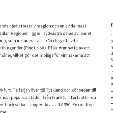
P
lands näst största vinregion och en av de mest
stilar. Regionen ligger i sydvästra delen av landet
on, som inkluderar allt från eleganta vita
Spätburgunder (Pinot Noir). Pfalz drar nytta av ett
dmåner, vilket gör det möjligt för vinmakarna att
furt. Ta färjan över till Tyskland och kör sedan till
 mest populära städer. Från Frankfurt fortsätter du
erut och sedan svänger du av vid A650. En roadtrip
imme.