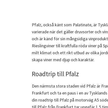
Pfalz, också känt som Palatinate, är Tysk
varierade när det gäller druvsorter och vin
och är känd för sin mångsidiga vinprodukti
Rieslingviner till kraftfulla röda viner på 
milt klimat och ett rikt utbud av olika jor
skapa viner med djup och karaktär.
Roadtrip till Pfalz
Den närmsta stora staden vid Pfalz är Frank
Frankfurt och ta en paus i en av Tysklands
din roadtrip till Pfalz på motorväg A5 söd
till Pfalz från Frankfurt tar ungefär 1,5 t