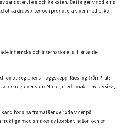
av sandsten, lera och kalksten. Detta ger vinodlarna
 olika druvsorter och producera viner med olika
både inhemska och internationella. Här är de
ch en av regionens flaggskepp. Riesling från Pfalz
n svalare regioner som Mosel, med smaker av persika,
å känd för sina framstående röda viner på
h fruktiga med smaker av körsbär, hallon och en