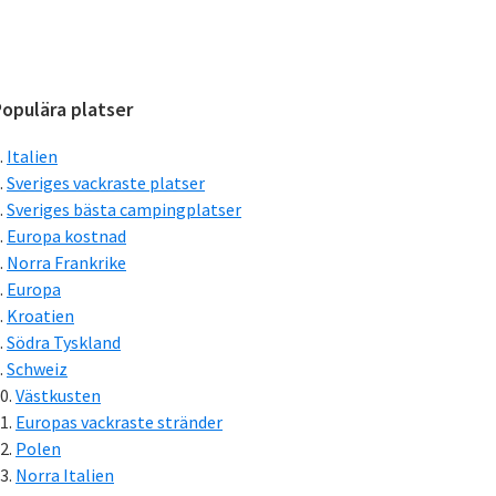
Primärt
opulära platser
sidofält
Italien
Sveriges vackraste platser
Sveriges bästa campingplatser
Europa kostnad
Norra Frankrike
Europa
Kroatien
Södra Tyskland
Schweiz
Västkusten
Europas vackraste stränder
Polen
Norra Italien