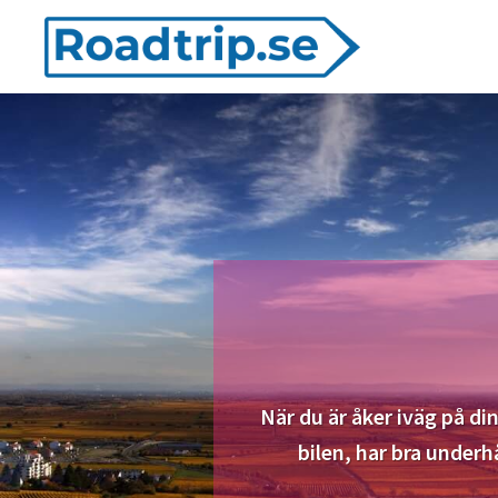
Hoppa
Hoppa
Hoppa
till
till
till
huvudnavigering
huvudinnehåll
det
Roadtrip
primära
sidofältet
När du är åker iväg på din
bilen, har bra under