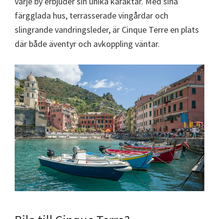
varje by erbjuder sin unika karaktär. Med sina
färgglada hus, terrasserade vingårdar och
slingrande vandringsleder, är Cinque Terre en plats
där både äventyr och avkoppling väntar.