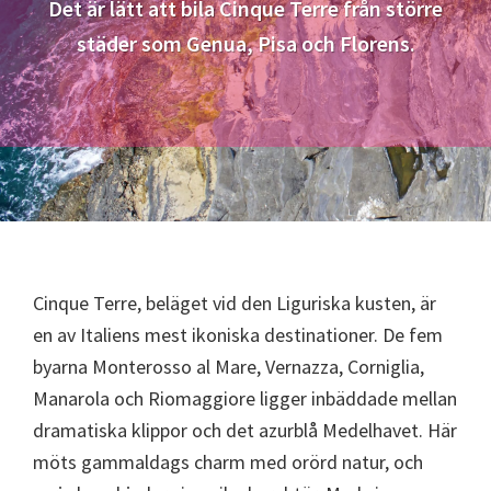
Det är lätt att bila Cinque Terre från större
städer som Genua, Pisa och Florens.
Cinque Terre, beläget vid den Liguriska kusten, är
en av Italiens mest ikoniska destinationer. De fem
byarna Monterosso al Mare, Vernazza, Corniglia,
Manarola och Riomaggiore ligger inbäddade mellan
dramatiska klippor och det azurblå Medelhavet. Här
möts gammaldags charm med orörd natur, och