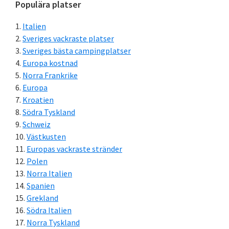
Primärt
Populära platser
sidofält
Italien
Sveriges vackraste platser
Sveriges bästa campingplatser
Europa kostnad
Norra Frankrike
Europa
Kroatien
Södra Tyskland
Schweiz
Västkusten
Europas vackraste stränder
Polen
Norra Italien
Spanien
Grekland
Södra Italien
Norra Tyskland