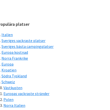
Primärt
opulära platser
sidofält
Italien
Sveriges vackraste platser
Sveriges bästa campingplatser
Europa kostnad
Norra Frankrike
Europa
Kroatien
Södra Tyskland
Schweiz
Västkusten
Europas vackraste stränder
Polen
Norra Italien