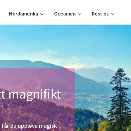
Nordamerika
Oceanien
Restips
t magnifikt
n får du uppleva magisk