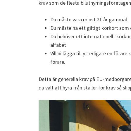
krav som de flesta biluthyrningsföretagen st
Du måste vara minst 21 år gammal
Du måste ha ett giltigt körkort som 
Du behöver ett internationellt körkor
alfabet
Vill ni lägga till ytterligare en föra
förare.
Detta är generella krav på EU-medborgare. S
du valt att hyra från ställer för krav så sl