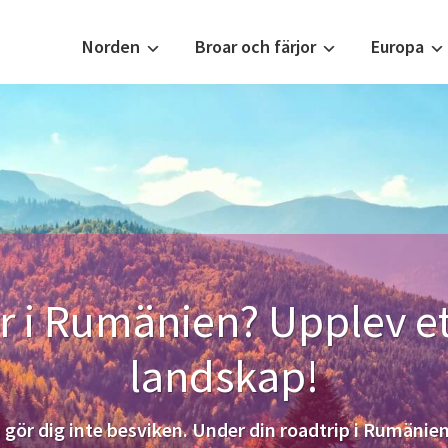
Norden
Broar och färjor
Europa
r i Rumänien? Upplev et
landskap!
 gör dig inte besviken. Under din roadtrip i Rumänie