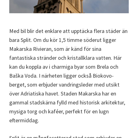
Med bil blir det enklare att upptäcka flera städer än
bara Split. Om du kör 1,5 timme söderut ligger
Makarska Rivieran, som är känd för sina
fantastiska stränder och kristallklara vatten. Här
kan du koppla av i charmiga byar som Brela och
Baška Voda. I närheten ligger också Biokovo-
berget, som erbjuder vandringsleder med utsikt
över Adriatiska havet. Staden Makarska har en
gammal stadskärna fylld med historisk arkitektur,
mysiga torg och kaféer, perfekt för en lugn
eftermiddag.
Split är en mångfacetterad stad som erbjuder en