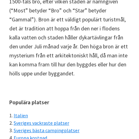
1500-tals bro, efter vilken staden är namngiven
(“Most” betyder “Bro” och “Star” betyder
“Gammal”). Bron är ett väldigt populärt turistmål,
det är tradition att hoppa från den ner i flodens
kalla vatten och staden håller dykartävlingar från
den under Juli månad varje år. Den höga bron är ett
mysterium från ett arkitektoniskt håll, då man inte
kan komma fram till hur den byggdes eller hur den
hölls uppe under byggandet.
Primärt
Populära platser
sidofält
Italien
Sveriges vackraste platser
Sveriges bästa campingplatser
Europa kostnad