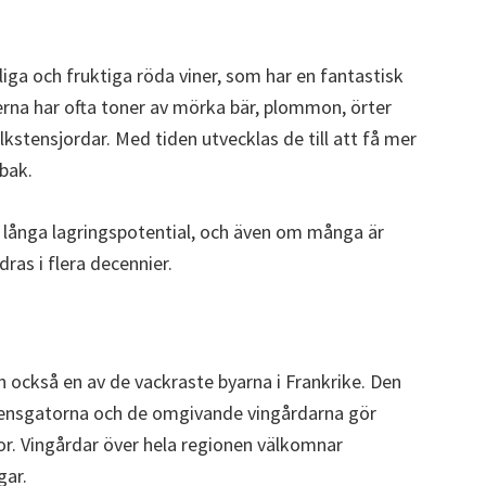
lliga och fruktiga röda viner, som har en fantastisk
nerna har ofta toner av mörka bär, plommon, örter
lkstensjordar. Med tiden utvecklas de till att få mer
bak.
in långa lagringspotential, och även om många är
ras i flera decennier.
an också en av de vackraste byarna i Frankrike. Den
tensgatorna och de omgivande vingårdarna gör
sor. Vingårdar över hela regionen välkomnar
gar.