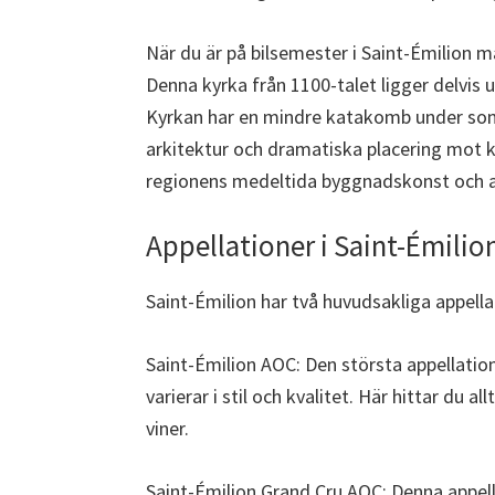
När du är på bilsemester i Saint-Émilion 
Denna kyrka från 1100-talet ligger delvis 
Kyrkan har en mindre katakomb under som 
arkitektur och dramatiska placering mot 
regionens medeltida byggnadskonst och a
Appellationer i Saint-Émilio
Saint-Émilion har två huvudsakliga appella
Saint-Émilion AOC: Den största appellatio
varierar i stil och kvalitet. Här hittar du al
viner.
Saint-Émilion Grand Cru AOC: Denna appell