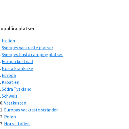
Primärt
opulära platser
sidofält
Italien
Sveriges vackraste platser
Sveriges bästa campingplatser
Europa kostnad
Norra Frankrike
Europa
Kroatien
Södra Tyskland
Schweiz
Västkusten
Europas vackraste stränder
Polen
Norra Italien