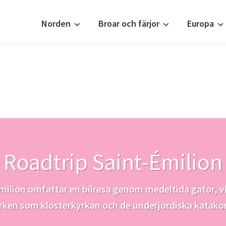
Norden
Broar och färjor
Europa
Roadtrip Saint-Émilion
-Émilion omfattar en bilresa genom medeltida gator, v
ken som klosterkyrkan och de underjordiska katak