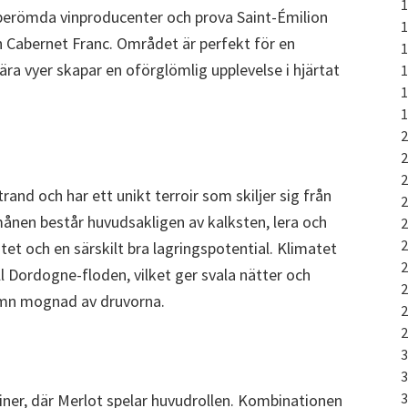
berömda vinproducenter och prova Saint-Émilion
h Cabernet Franc. Området är perfekt för en
ära vyer skapar en oförglömlig upplevelse i hjärtat
and och har ett unikt terroir som skiljer sig från
nen består huvudsakligen av kalksten, lera och
itet och en särskilt bra lagringspotential. Klimatet
l Dordogne-floden, vilket ger svala nätter och
ämn mognad av druvorna.
iner, där Merlot spelar huvudrollen. Kombinationen