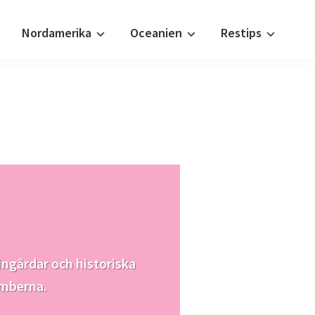
Nordamerika
Oceanien
Restips
ingårdar och historiska
omberna.