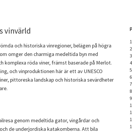
s vinvärld
P
römda och historiska vinregioner, belägen på högra
 som omger den charmiga medeltida byn med
h komplexa röda viner, främst baserade på Merlot.
dling, och vinproduktionen här är ett av UNESCO
ner, pittoreska landskap och historiska sevärdheter
are.
 bilresa genom medeltida gator, vingårdar och
och de underjordiska katakomberna. Att bila