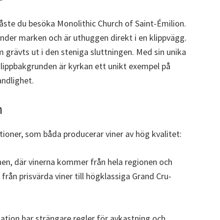
måste du besöka Monolithic Church of Saint-Émilion.
under marken och är uthuggen direkt i en klippvägg.
grävts ut i den steniga sluttningen. Med sin unika
klippbakgrunden är kyrkan ett unikt exempel på
ndlighet.
n
tioner, som båda producerar viner av hög kvalitet:
nen, där vinerna kommer från hela regionen och
lt från prisvärda viner till högklassiga Grand Cru-
ation har strängare regler för avkastning och