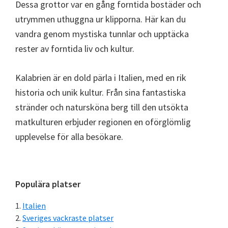
Dessa grottor var en gång forntida bostäder och
utrymmen uthuggna ur klipporna. Här kan du
vandra genom mystiska tunnlar och upptäcka
rester av forntida liv och kultur.
Kalabrien är en dold pärla i Italien, med en rik
historia och unik kultur. Från sina fantastiska
stränder och natursköna berg till den utsökta
matkulturen erbjuder regionen en oförglömlig
upplevelse för alla besökare.
Primärt
Populära platser
sidofält
Italien
Sveriges vackraste platser