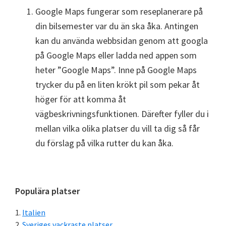
Google Maps fungerar som reseplanerare på
din bilsemester var du än ska åka. Antingen
kan du använda webbsidan genom att googla
på Google Maps eller ladda ned appen som
heter ”Google Maps”. Inne på Google Maps
trycker du på en liten krökt pil som pekar åt
höger för att komma åt
vägbeskrivningsfunktionen. Därefter fyller du i
mellan vilka olika platser du vill ta dig så får
du förslag på vilka rutter du kan åka.
Primärt
Populära platser
sidofält
Italien
Sveriges vackraste platser